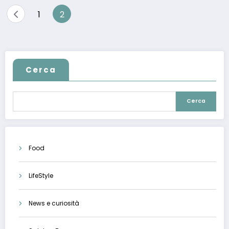
Paginazione
1
2
degli
articoli
Cerca
Cerca
Food
LifeStyle
News e curiosità