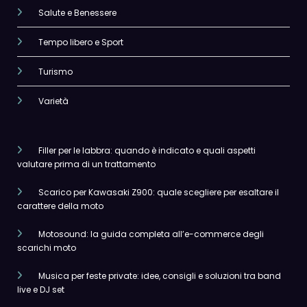
Salute e Benessere
Tempo libero e Sport
Turismo
Varietà
Filler per le labbra: quando è indicato e quali aspetti
valutare prima di un trattamento
Scarico per Kawasaki Z900: quale scegliere per esaltare il
carattere della moto
Motosound: la guida completa all’e-commerce degli
scarichi moto
Musica per feste private: idee, consigli e soluzioni tra band
live e DJ set