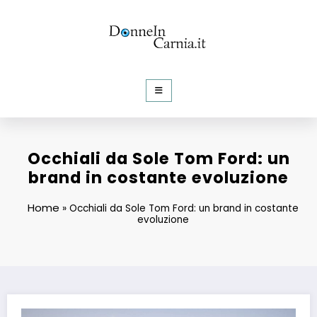
Vai
al
contenuto
DonneInCarnia
Informazioni e Curiosità dalla rete
Occhiali da Sole Tom Ford: un
brand in costante evoluzione
Home
»
Occhiali da Sole Tom Ford: un brand in costante
evoluzione