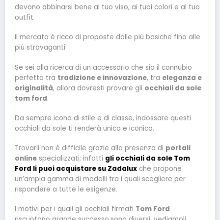
devono abbinarsi bene al tuo viso, ai tuoi colori e al tuo
outfit.
Il mercato è ricco di proposte dalle più basiche fino alle
più stravaganti.
Se sei alla ricerca di un accessorio che sia il connubio
perfetto tra
tradizione e innovazione
, tra
eleganza e
originalità
, allora dovresti provare gli
occhiali da sole
tom ford
.
Da sempre icona di stile e di classe, indossare questi
occhiali da sole ti renderà unico e iconico.
Trovarli non è difficile grazie alla presenza di
portali
online
specializzati; infatti
gli occhiali da sole Tom
Ford li puoi acquistare su Zadalux
che propone
un’ampia gamma di modelli tra i quali scegliere per
rispondere a tutte le esigenze.
I motivi per i quali gli occhiali firmati
Tom Ford
riscuotono grande successo
sono diversi: vediamoli