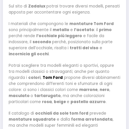
Sul sito di
Zadalux
potrai trovare diversi modelli, pensati
apposta per accontentare ogni esigenza.
I materiali che compongono le
montature Tom Ford
sono principalmente il
metallo
e
l’acetato
: il
primo
perché rende
l’occhiale più leggero
e facile da
indossare, il
secondo
perché, posizionato sulla parte
superiore dell’occhiale, risalta i
tratti del viso
e
incornicia gli occhi
.
Potrai scegliere tra modelli eleganti o sportivi, oppure
tra modelli classici o stravaganti; anche per quanto
riguarda i
colori
,
Tom Ford
propone diversi abbinamenti
che comprendono differenti toni e sfumature di ogni
colore: ci sono i classici colori come
marrone
,
nero
,
maculato
o
tartarugato
, ma anche colorazioni
particolari come
rosa
,
beige
e
pastello azzurro
.
Il catalogo di
occhiali da sole tom ford
prevede
montature squadrate
e dalla
forma arrotondata
,
ma anche modelli super femminili ed eleganti