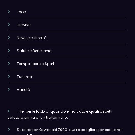
Food
LifeStyle
News e curiosità
Salute e Benessere
Tempo libero e Sport
Turismo
Varietà
Filler per le labbra: quando è indicato e quali aspetti
valutare prima di un trattamento
Scarico per Kawasaki Z900: quale scegliere per esaltare il