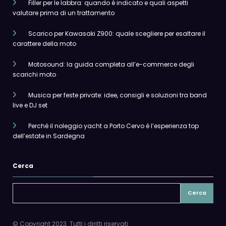
Filler per le labbra: quando è indicato e quali aspetti
valutare prima di un trattamento
Scarico per Kawasaki Z900: quale scegliere per esaltare il
carattere della moto
Motosound: la guida completa all’e-commerce degli
scarichi moto
Musica per feste private: idee, consigli e soluzioni tra band
live e DJ set
Perché il noleggio yacht a Porto Cervo è l’esperienza top
dell’estate in Sardegna
Cerca
Cerca
© Copyright 2023. Tutti i diritti riservati