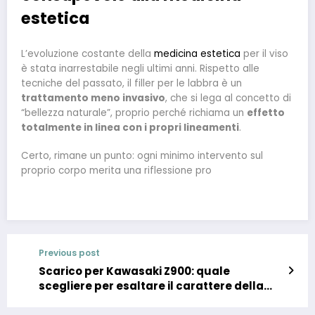
estetica
L’evoluzione costante della
medicina estetica
per il viso
è stata inarrestabile negli ultimi anni. Rispetto alle
tecniche del passato, il filler per le labbra è un
trattamento meno invasivo
, che si lega al concetto di
“bellezza naturale”, proprio perché richiama un
effetto
totalmente in linea con i propri lineamenti
.
Certo, rimane un punto: ogni minimo intervento sul
proprio corpo merita una riflessione pro
Previous post
Scarico per Kawasaki Z900: quale
scegliere per esaltare il carattere della
moto