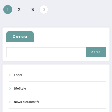
Paginazione
1
2
8
…
degli
articoli
Cerca
Cerca
Food
LifeStyle
News e curiosità