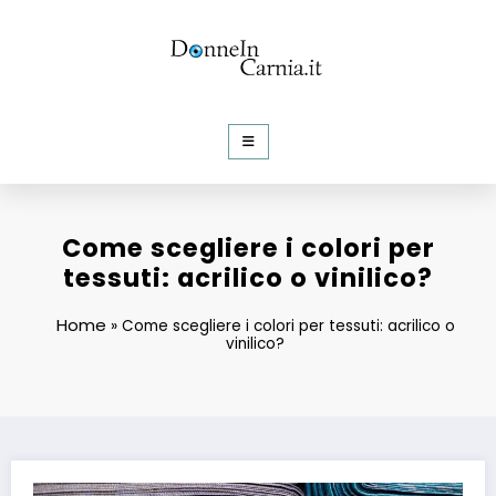
Vai
al
contenuto
DonneInCarnia
Informazioni e Curiosità dalla rete
Come scegliere i colori per
tessuti: acrilico o vinilico?
Home
»
Come scegliere i colori per tessuti: acrilico o
vinilico?