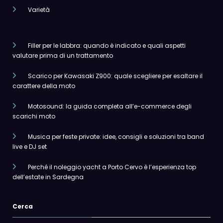
Varietà
Filler per le labbra: quando è indicato e quali aspetti
valutare prima di un trattamento
Scarico per Kawasaki Z900: quale scegliere per esaltare il
carattere della moto
Motosound: la guida completa all’e-commerce degli
scarichi moto
Musica per feste private: idee, consigli e soluzioni tra band
live e DJ set
Perché il noleggio yacht a Porto Cervo è l’esperienza top
dell’estate in Sardegna
Cerca