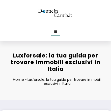
Vai
al
contenuto
DonneInCarnia
Informazioni e Curiosità dalla rete
Luxforsale: la tua guida per
trovare immobili esclusivi in
Italia
Home
»
Luxforsale: la tua guida per trovare immobili
esclusivi in Italia