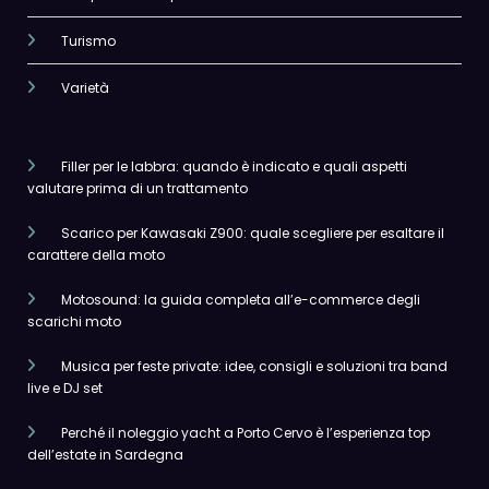
Turismo
Varietà
Filler per le labbra: quando è indicato e quali aspetti
valutare prima di un trattamento
Scarico per Kawasaki Z900: quale scegliere per esaltare il
carattere della moto
Motosound: la guida completa all’e-commerce degli
scarichi moto
Musica per feste private: idee, consigli e soluzioni tra band
live e DJ set
Perché il noleggio yacht a Porto Cervo è l’esperienza top
dell’estate in Sardegna