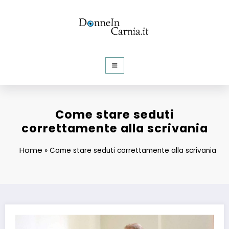
Vai
al
contenuto
DonneInCarnia
Informazioni e Curiosità dalla rete
Come stare seduti
correttamente alla scrivania
Home
»
Come stare seduti correttamente alla scrivania