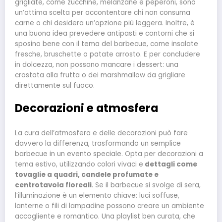
grigliate, come zucchine, melanzane e peperoni, sono
un’ottima scelta per accontentare chi non consuma
carne o chi desidera un’opzione più leggera. Inoltre, è
una buona idea prevedere antipasti e contorni che si
sposino bene con il tema del barbecue, come insalate
fresche, bruschette o patate arrosto. E per concludere
in dolcezza, non possono mancare i dessert: una
crostata alla frutta o dei marshmallow da grigliare
direttamente sul fuoco.
Decorazioni e atmosfera
La cura dell’atmosfera e delle decorazioni può fare
davvero la differenza, trasformando un semplice
barbecue in un evento speciale. Opta per decorazioni a
tema estivo, utilizzando colori vivaci e
dettagli come
tovaglie a quadri, candele profumate e
centrotavola floreali
. Se il barbecue si svolge di sera,
l’illuminazione è un elemento chiave: luci soffuse,
lanterne o fili di lampadine possono creare un ambiente
accogliente e romantico. Una playlist ben curata, che