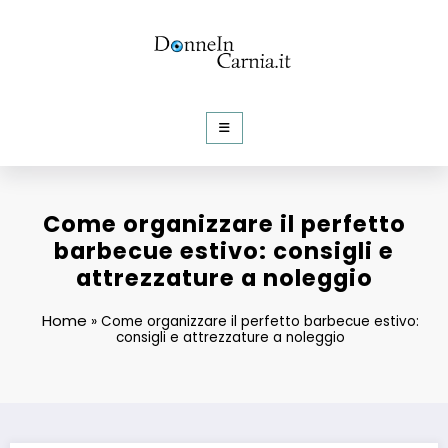
Vai
al
contenuto
DonneInCarnia
Informazioni e Curiosità dalla rete
Come organizzare il perfetto
barbecue estivo: consigli e
attrezzature a noleggio
Home
»
Come organizzare il perfetto barbecue estivo:
consigli e attrezzature a noleggio