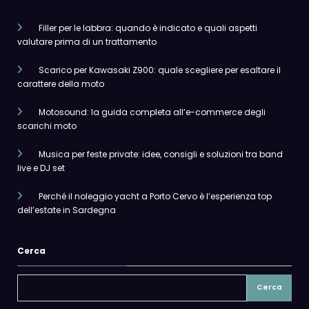
Filler per le labbra: quando è indicato e quali aspetti
valutare prima di un trattamento
Scarico per Kawasaki Z900: quale scegliere per esaltare il
carattere della moto
Motosound: la guida completa all’e-commerce degli
scarichi moto
Musica per feste private: idee, consigli e soluzioni tra band
live e DJ set
Perché il noleggio yacht a Porto Cervo è l’esperienza top
dell’estate in Sardegna
Cerca
Cerca