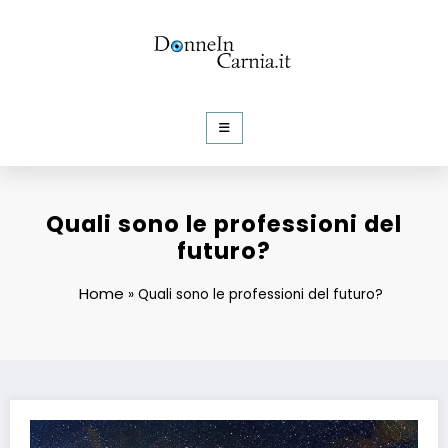
Vai
al
contenuto
DonneInCarnia
Informazioni e Curiosità dalla rete
Quali sono le professioni del
futuro?
Home
»
Quali sono le professioni del futuro?