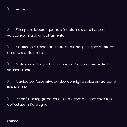
Varietà
Filler per le labbra: quando è indicato e quali aspetti
valutare prima di un trattamento
Scarico per Kawasaki Z900: quale scegliere per esaltare il
carattere della moto
Motosound: la guida completa all’e-commerce degli
scarichi moto
Musica per feste private: idee, consigli e soluzioni tra band
live e DJ set
Perché il noleggio yacht a Porto Cervo è l’esperienza top
dell’estate in Sardegna
Cerca